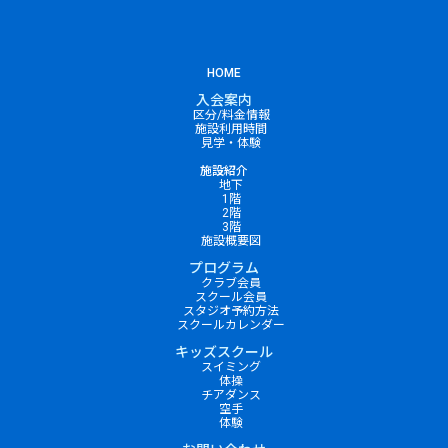
HOME
入会案内
区分/料金情報
施設利用時間
見学・体験
施設紹介
地下
1階
2階
3階
施設概要図
プログラム
クラブ会員
スクール会員
スタジオ予約方法
スクールカレンダー
キッズスクール
スイミング
体操
チアダンス
空手
体験