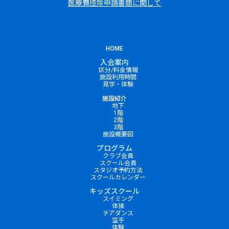
医療費控除申請書類に関して
HOME
入会案内
区分/料金情報
施設利用時間
見学・体験
施設紹介
地下
1階
2階
3階
施設概要図
プログラム
クラブ会員
スクール会員
スタジオ予約方法
スクールカレンダー
キッズスクール
スイミング
体操
チアダンス
空手
体験